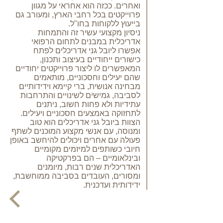
ואחרים. ככזה הוא אחראי על מגוון
– ת
פרוייקטים בכל רחבי הארץ, ומעורב גם
בייעוץ ללקוחות בחו"ל.
ניסיון מקצועי עשיר זה והתמחות
אדריכלית במבנים לתחום הרפואי
אפשרו ליובל גני אדריכלים לפתח
כישורים ייחודיים בעיצוב ותכנון,
המאפשרים לו ליצור פרוייקטים יחודיים
שהם יעילים וחסכוניים, מותאמים
מבחינה אנושית, ברי קיימא וידידותיים
לסביבה, גמישים לשינויים והתרחבות
עתידיות ולא פחות חשוב, ניתנים
לתחזוקה באמצעים חסכוניים ויעילים.
הצוות ביובל גני אדריכלים הוא טוב
ומנוסה, עם אנשי מקצוע המוכנים לשתף
פעולה עם אחרים ויכולים להיחשב באופן
חיובי כשותפים למיזמים מקומיים
ובינלאומיים – הם בפרקטיקה
האדריכלית שנים רבות, מיומנים
ומסורים, העובדים בסביבה ממוחשבת,
ידידותית ועדכנית.