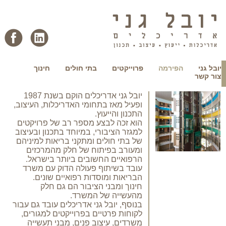
יובל גני
הפירמה
פרוייקטים
בתי חולים
חינוך
הפירמה
צור קשר
יובל גני אדריכלים הוקם בשנת 1987
יוב
ופעיל מאז בתחומי האדריכלות, העיצוב,
בתח
התכנון והייעוץ.
ייח
הוא זכה לבצע מספר רב של פרויקטים
– ב
למגזר הציבורי, במיוחד בתכנון ובעיצוב
– ב
של בתי חולים ומתקני בריאות למיניהם
– ב
ומעורב בפיתוח של חלק מהמרכזים
– י
הרפואיים החשובים ביותר בישראל.
– ח
עובד בשיתוף פעולה הדוק עם משרד
– מ
הבריאות ומוסדות רפואיים שונים.
– מ
חינוך ומבני הציבור הם גם חלק
– מ
מהעשייה של המשרד.
– ב
בנוסף, יובל גני אדריכלים עובד גם עבור
– ב
לקוחות פרטיים בפרוייקטים למגורים,
– מ
משרדים, עיצוב פנים, מבני תעשייה
– מ